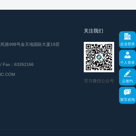
关注我们
民路998号金天地国际大厦19层
企业登录
个人登录
/ Fax：63262166
BC.COM
官方微信公众号
云签约
留言咨询