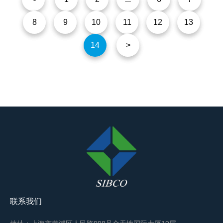
员月人均基本养老金的3.8%。此次调整，继续采取定额调
8
9
10
11
12
13
整、挂钩调整与适当倾斜相结合的调整办法，定额调整体
现社会公平，同一地区各类退休人
14
>
联系我们