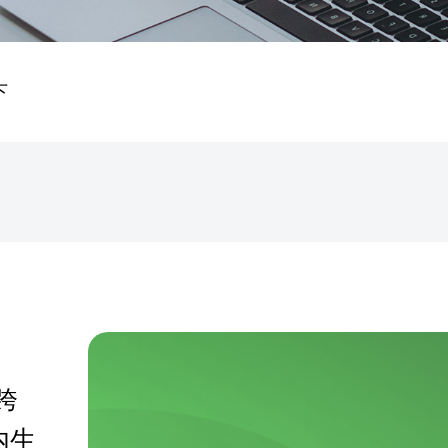
下
跨
内生