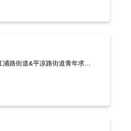
【青春不止步，职路共成长】2024年杨浦区江浦路街道&平凉路街道青年求职能力实训营圆满结营