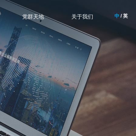
中
/
英
党群天地
关于我们